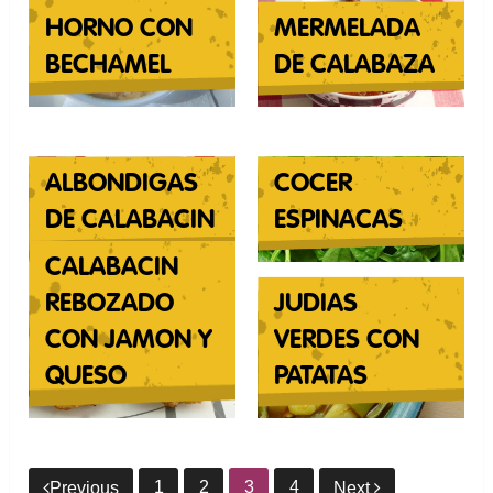
HORNO CON
MERMELADA
BECHAMEL
DE CALABAZA
ALBONDIGAS
COCER
DE CALABACIN
ESPINACAS
CALABACIN
REBOZADO
JUDIAS
CON JAMON Y
VERDES CON
QUESO
PATATAS
1
2
3
4
Previous
Next