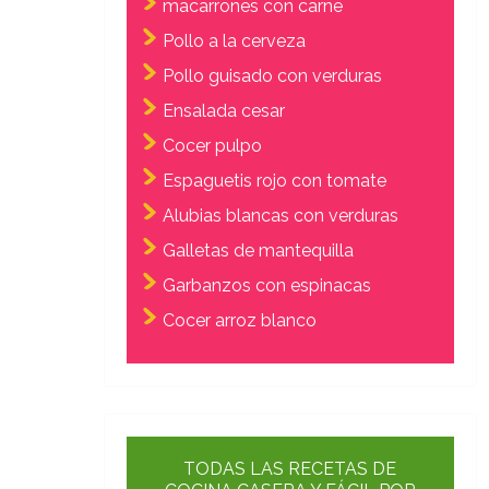
macarrones con carne
Pollo a la cerveza
Pollo guisado con verduras
Ensalada cesar
Cocer pulpo
Espaguetis rojo con tomate
Alubias blancas con verduras
Galletas de mantequilla
Garbanzos con espinacas
Cocer arroz blanco
TODAS LAS RECETAS DE