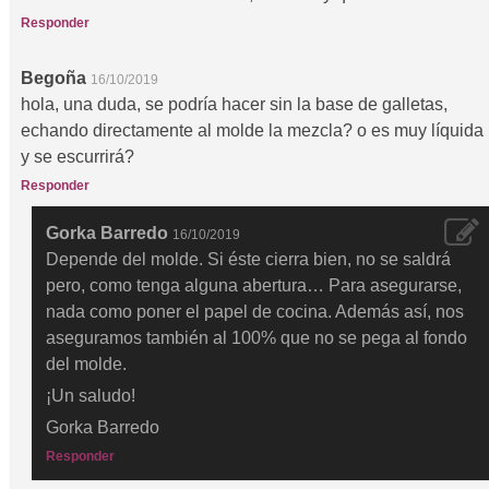
Responder
Begoña
16/10/2019
hola, una duda, se podría hacer sin la base de galletas,
echando directamente al molde la mezcla? o es muy líquida
y se escurrirá?
Responder
Gorka Barredo
16/10/2019
Depende del molde. Si éste cierra bien, no se saldrá
pero, como tenga alguna abertura… Para asegurarse,
nada como poner el papel de cocina. Además así, nos
aseguramos también al 100% que no se pega al fondo
del molde.
¡Un saludo!
Gorka Barredo
Responder