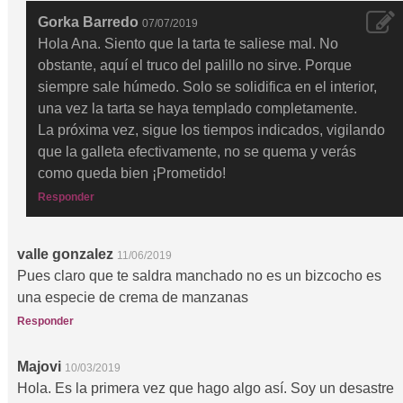
Gorka Barredo
07/07/2019
Hola Ana. Siento que la tarta te saliese mal. No
obstante, aquí el truco del palillo no sirve. Porque
siempre sale húmedo. Solo se solidifica en el interior,
una vez la tarta se haya templado completamente.
La próxima vez, sigue los tiempos indicados, vigilando
que la galleta efectivamente, no se quema y verás
como queda bien ¡Prometido!
Responder
valle gonzalez
11/06/2019
Pues claro que te saldra manchado no es un bizcocho es
una especie de crema de manzanas
Responder
Majovi
10/03/2019
Hola. Es la primera vez que hago algo así. Soy un desastre