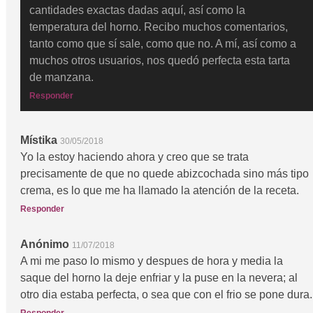
cantidades exactas dadas aquí, así como la
temperatura del horno. Recibo muchos comentarios,
tanto como que sí sale, como que no. A mí, así como a
muchos otros usuarios, nos quedó perfecta esta tarta
de manzana.
Responder
Místika
30/05/2018
Yo la estoy haciendo ahora y creo que se trata
precisamente de que no quede abizcochada sino más tipo
crema, es lo que me ha llamado la atención de la receta.
Responder
Anónimo
11/07/2018
A mi me paso lo mismo y despues de hora y media la
saque del horno la deje enfriar y la puse en la nevera; al
otro dia estaba perfecta, o sea que con el frio se pone dura.