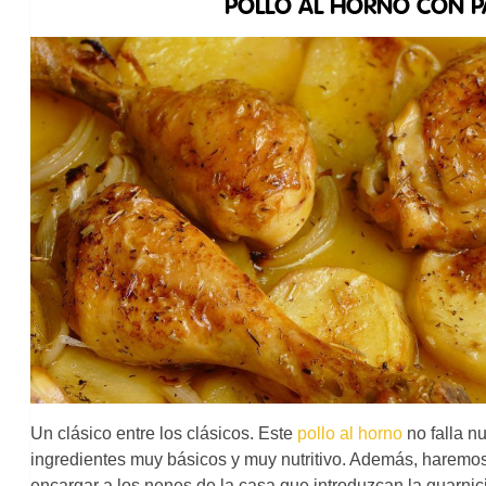
POLLO AL HORNO CON P
Un clásico entre los clásicos. Este
pollo al horno
no falla nu
ingredientes muy básicos y muy nutritivo. Además, haremos 
encargar a los nenes de la casa que introduzcan la guarnici