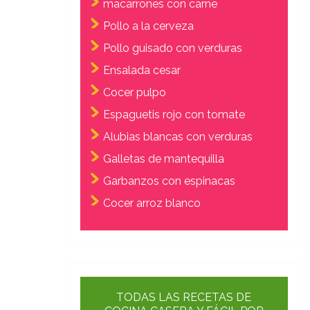
macarrones con carne
Pollo a la cerveza
Pollo guisado con verduras
Ensalada cesar
Cocer pulpo
Espaguetis rojo con tomate
Alubias blancas con verduras
Galletas de mantequilla
Garbanzos con espinacas
Cocer arroz blanco
TODAS LAS RECETAS DE