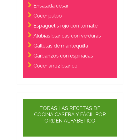
Ensalada cesar
Cocer pulpo
Espaguetis rojo con tomate
Alubias blancas con verduras
Galletas de mantequilla
Garbanzos con espinacas
Cocer arroz blanco
TODAS LAS RECETAS DE
COCINA CASERA Y FÁCIL POR
ORDEN ALFABÉTICO