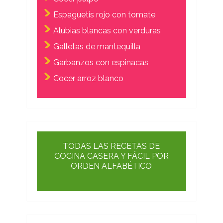
Espaguetis rojo con tomate
Alubias blancas con verduras
Galletas de mantequilla
Garbanzos con espinacas
Cocer arroz blanco
TODAS LAS RECETAS DE
COCINA CASERA Y FÁCIL POR
ORDEN ALFABÉTICO