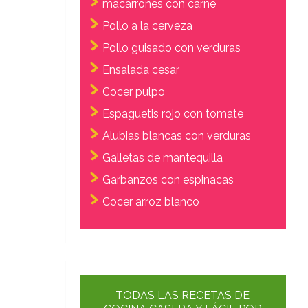
macarrones con carne
Pollo a la cerveza
Pollo guisado con verduras
Ensalada cesar
Cocer pulpo
Espaguetis rojo con tomate
Alubias blancas con verduras
Galletas de mantequilla
Garbanzos con espinacas
Cocer arroz blanco
TODAS LAS RECETAS DE