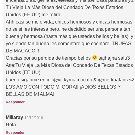
encantadoras, geniales, etéreas y, maravillosas palabras yo,
Tu Vieja La Más Diosa del Condado De Texas Estados
Unidos (EE.UU) me retiro!
Ahh casi se me olvida; chicos hermosos y chicas hermosas
no se si les interesa pero, he decidido ser una persona tan
buena y hermosa (hasta más que ustedes bellos y bellas), y
yo siendo tan buena les comentare que cocinare: TRUFAS
DE MACACO!!!
Gracias por su perdida de tiempo bellos
sajhajha salu3
Atte:Tu Vieja La Más Diosa del Condado De Texas Estados
Unidos (EE.UU)
bueno siganme en ig: @vickymiamorcito & @merlinafans <2
LOS AMO CON TODO MI CORA!! ¡ADIÓS BELLOS Y
BELLAS DE MI ALMA!
Responder
Millaray
19/12/2018
Hola
Responder