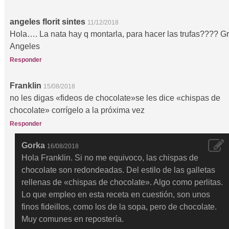
angeles florit sintes
11/12/2018
Hola…. La nata hay q montarla, para hacer las trufas???? Gr
Angeles
Responder
Franklin
15/08/2018
no les digas «fideos de chocolate»se les dice «chispas de
chocolate» corrígelo a la próxima vez
Responder
Gorka
16/08/2018
Hola Franklin. Si no me equivoco, las chispas de
chocolate son redondeadas. Del estilo de las galletas
rellenas de «chispas de chocolate». Algo como perlitas.
Lo que empleo en esta receta en cuestión, son unos
finos fideillos, como los de la sopa, pero de chocolate.
Muy comunes en repostería.