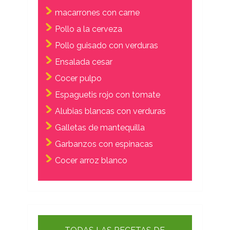
macarrones con carne
Pollo a la cerveza
Pollo guisado con verduras
Ensalada cesar
Cocer pulpo
Espaguetis rojo con tomate
Alubias blancas con verduras
Galletas de mantequilla
Garbanzos con espinacas
Cocer arroz blanco