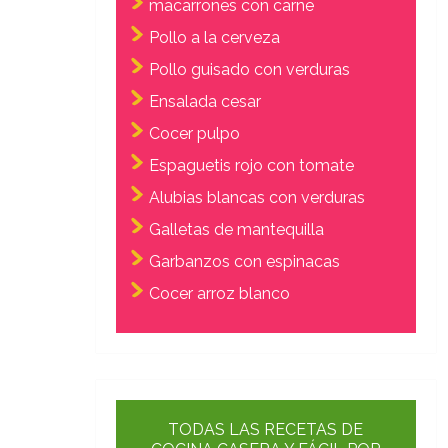
macarrones con carne
Pollo a la cerveza
Pollo guisado con verduras
Ensalada cesar
Cocer pulpo
Espaguetis rojo con tomate
Alubias blancas con verduras
Galletas de mantequilla
Garbanzos con espinacas
Cocer arroz blanco
TODAS LAS RECETAS DE