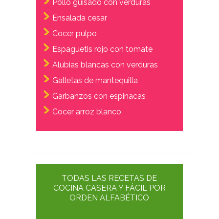
Pollo guisado con verduras
Ensalada cesar
Cocer pulpo
Espaguetis rojo con tomate
Alubias blancas con verduras
Galletas de mantequilla
Garbanzos con espinacas
Cocer arroz blanco
TODAS LAS RECETAS DE
COCINA CASERA Y FÁCIL POR
ORDEN ALFABÉTICO