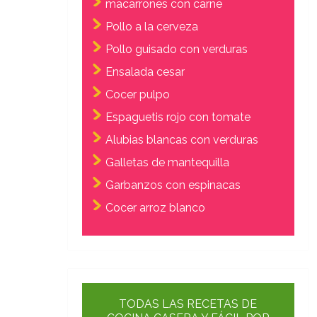
macarrones con carne
Pollo a la cerveza
Pollo guisado con verduras
Ensalada cesar
Cocer pulpo
Espaguetis rojo con tomate
Alubias blancas con verduras
Galletas de mantequilla
Garbanzos con espinacas
Cocer arroz blanco
TODAS LAS RECETAS DE