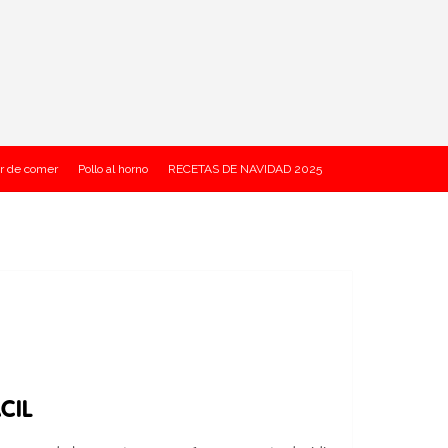
r de comer
Pollo al horno
RECETAS DE NAVIDAD 2025
CIL