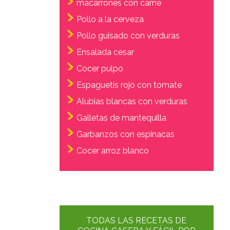
macarrones con carne
Pollo a la cerveza
Pollo guisado con verduras
Ensalada cesar
Cocer pulpo
Espaguetis rojo con tomate
Alubias blancas con verduras
Galletas de mantequilla
Garbanzos con espinacas
Cocer arroz blanco
TODAS LAS RECETAS DE