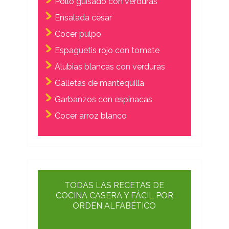
Pollo guisado con verduras
Ensalada cesar
Cocer pulpo
Espaguetis rojo con tomate
Alubias blancas con verduras
Galletas de mantequilla
Garbanzos con espinacas
Cocer arroz blanco
TODAS LAS RECETAS DE
COCINA CASERA Y FÁCIL POR
ORDEN ALFABÉTICO