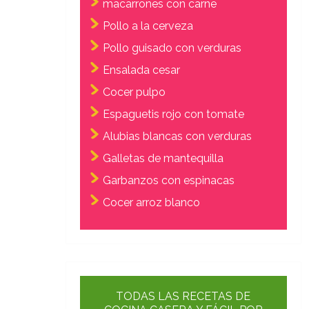
macarrones con carne
Pollo a la cerveza
Pollo guisado con verduras
Ensalada cesar
Cocer pulpo
Espaguetis rojo con tomate
Alubias blancas con verduras
Galletas de mantequilla
Garbanzos con espinacas
Cocer arroz blanco
TODAS LAS RECETAS DE