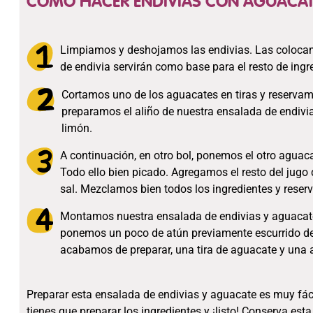
COMO HACER ENDIVIAS CON AGUACA
Limpiamos y deshojamos las endivias. Las colocam
de endivia servirán como base para el resto de ingr
Cortamos uno de los aguacates en tiras y reservam
preparamos el aliño de nuestra ensalada de endivi
limón.
A continuación, en otro bol, ponemos el otro aguacate
Todo ello bien picado. Agregamos el resto del jugo d
sal. Mezclamos bien todos los ingredientes y rese
Montamos nuestra ensalada de endivias y aguacate.
ponemos un poco de atún previamente escurrido de 
acabamos de preparar, una tira de aguacate y una
Preparar esta ensalada de endivias y aguacate es muy fá
tienes que preparar los ingredientes y ¡listo! Conserva est