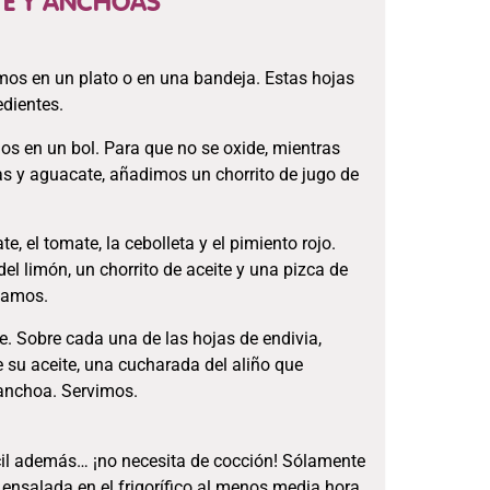
TE Y ANCHOAS
os en un plato o en una bandeja. Estas hojas
edientes.
os en un bol. Para que no se oxide, mientras
as y aguacate, añadimos un chorrito de jugo de
, el tomate, la cebolleta y el pimiento rojo.
el limón, un chorrito de aceite y una pizca de
rvamos.
 Sobre cada una de las hojas de endivia,
su aceite, una cucharada del aliño que
 anchoa. Servimos.
cil además… ¡no necesita de cocción! Sólamente
a ensalada en el frigorífico al menos media hora