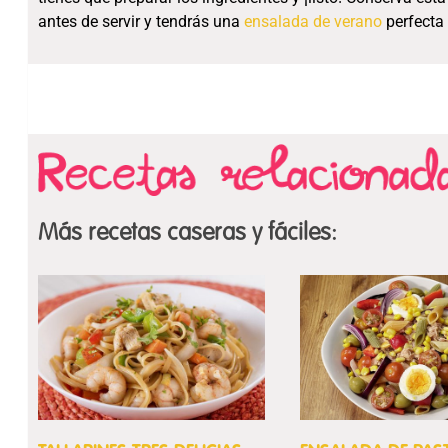
antes de servir y tendrás una
ensalada de verano
perfecta 
Más recetas caseras y fáciles: