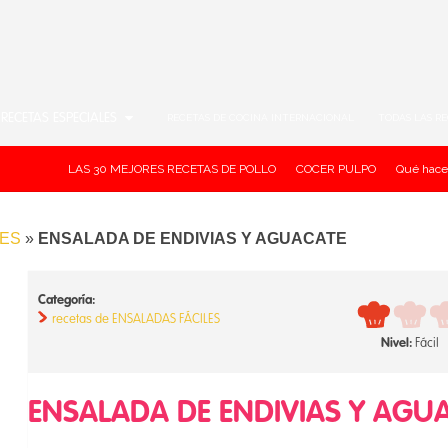
RECETAS ESPECIALES
RECETAS DE COCINA INTERNACIONAL
TODAS LAS R
LAS 30 MEJORES RECETAS DE POLLO
COCER PULPO
Qué hace
LES
»
ENSALADA DE ENDIVIAS Y AGUACATE
Categoría:
recetas de ENSALADAS FÁCILES
Nivel:
Fácil
ENSALADA DE ENDIVIAS Y AGU