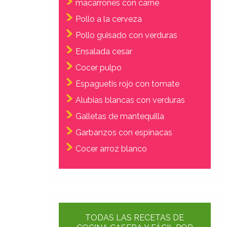
macarrones con carne
Pollo a la cerveza
Pollo guisado con verduras
Ensalada cesar
Cocer pulpo
Espaguetis rojo con tomate
Alubias blancas con verduras
Galletas de mantequilla
Garbanzos con espinacas
Cocer arroz blanco
TODAS LAS RECETAS DE