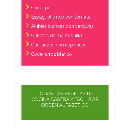
Cocer pulpo
Espaguetis rojo con tomate
Alubias blancas con verduras
Galletas de mantequilla
Garbanzos con espinacas
Cocer arroz blanco
TODAS LAS RECETAS DE
COCINA CASERA Y FÁCIL POR
ORDEN ALFABÉTICO