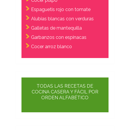
Cocer pulpo
Espaguetis rojo con tomate
Alubias blancas con verduras
Galletas de mantequilla
Garbanzos con espinacas
Cocer arroz blanco
TODAS LAS RECETAS DE
COCINA CASERA Y FÁCIL POR
ORDEN ALFABÉTICO