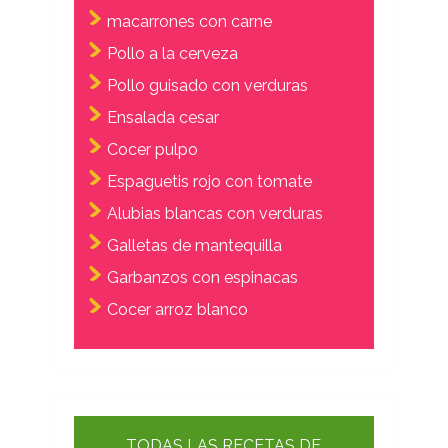
macarrones con carne
Pollo a la cerveza
Pollo guisado con verduras
Ensalada cesar
Cocer pulpo
Espaguetis rojo con tomate
Alubias blancas con verduras
Galletas de mantequilla
Garbanzos con espinacas
Cocer arroz blanco
TODAS LAS RECETAS DE