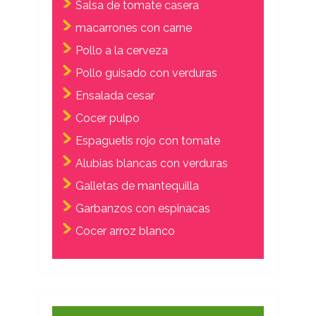
Salsa de tomate casera
macarrones con carne
Pollo a la cerveza
Pollo guisado con verduras
Ensalada cesar
Cocer pulpo
Espaguetis rojo con tomate
Alubias blancas con verduras
Galletas de mantequilla
Garbanzos con espinacas
Cocer arroz blanco