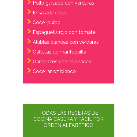
Pollo guisado con verduras
Ensalada cesar
Cocer pulpo
Espaguetis rojo con tomate
Alubias blancas con verduras
Galletas de mantequilla
Garbanzos con espinacas
Cocer arroz blanco
TODAS LAS RECETAS DE
COCINA CASERA Y FÁCIL POR
ORDEN ALFABÉTICO