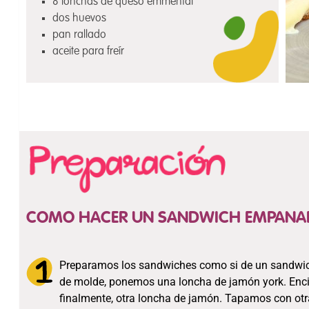
8 lonchas de queso emmental
dos huevos
pan rallado
aceite para freír
COMO HACER UN SANDWICH EMPANA
Preparamos los sandwiches como si de un sandwic
de molde, ponemos una loncha de jamón york. En
finalmente, otra loncha de jamón. Tapamos con ot