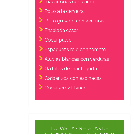
macarrones con carne
Pollo a la cerveza
Pollo guisado con verduras
Ensalada cesar
Cocer pulpo
Espaguetis rojo con tomate
Alubias blancas con verduras
Galletas de mantequilla
Garbanzos con espinacas
Cocer arroz blanco
TODAS LAS RECETAS DE