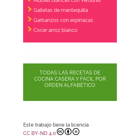
Alubias blancas con verduras
Galletas de mantequilla
Garbanzos con espinacas
Cocer arroz blanco
TODAS LAS RECETAS DE
COCINA CASERA Y FÁCIL POR
ORDEN ALFABÉTICO
Este trabajo tiene la licencia
CC BY-ND 4.0