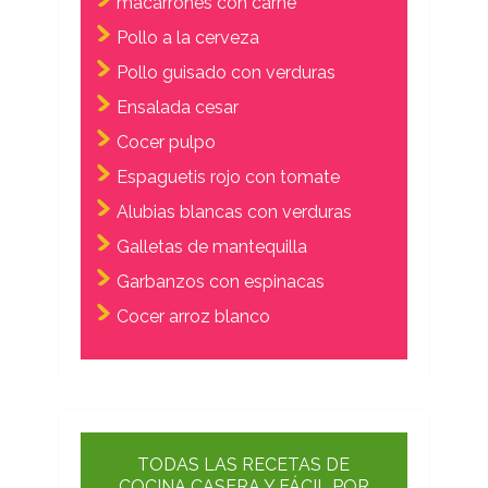
macarrones con carne
Pollo a la cerveza
Pollo guisado con verduras
Ensalada cesar
Cocer pulpo
Espaguetis rojo con tomate
Alubias blancas con verduras
Galletas de mantequilla
Garbanzos con espinacas
Cocer arroz blanco
TODAS LAS RECETAS DE
COCINA CASERA Y FÁCIL POR