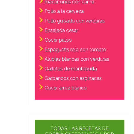
macarrones con carne
Pollo a la cerveza
Pollo guisado con verduras
Ensalada cesar
Cocer pulpo
Espaguetis rojo con tomate
Alubias blancas con verduras
Galletas de mantequilla
Garbanzos con espinacas
Cocer arroz blanco
TODAS LAS RECETAS DE