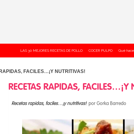
LAS 30 MEJORES RECETAS DE POLLO
COCER PULPO
Qué hace
APIDAS, FACILES…¡Y NUTRITIVAS!
RECETAS RAPIDAS, FACILES…¡Y 
Recetas rapidas, faciles…¡y nutritivas!
: por Gorka Barredo