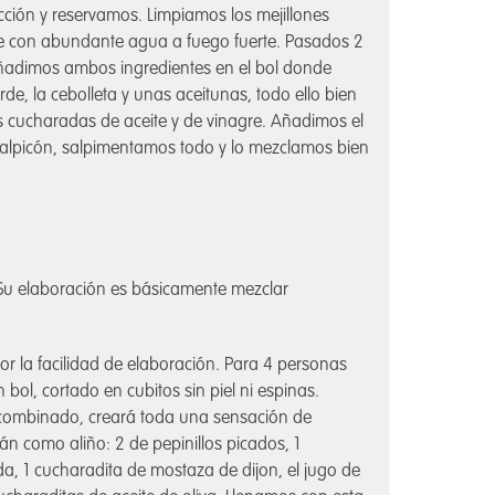
occión y reservamos. Limpiamos los mejillones
nde con abundante agua a fuego fuerte. Pasados 2
 Añadimos ambos ingredientes en el bol donde
de, la cebolleta y unas aceitunas, todo ello bien
 cucharadas de aceite y de vinagre. Añadimos el
 salpicón, salpimentamos todo y lo mezclamos bien
. Su elaboración es básicamente mezclar
or la facilidad de elaboración. Para 4 personas
ol, cortado en cubitos sin piel ni espinas.
 combinado, creará toda una sensación de
rán como aliño: 2 de pepinillos picados, 1
a, 1 cucharadita de mostaza de dijon, el jugo de