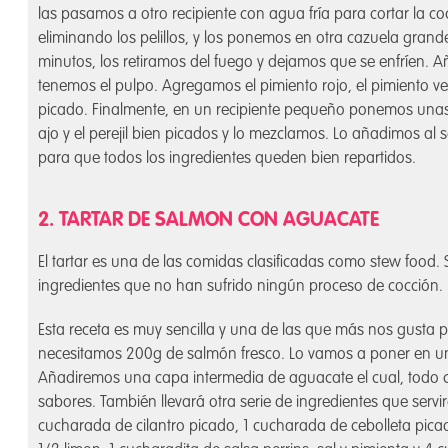
las pasamos a otro recipiente con agua fría para cortar la c
eliminando los pelillos, y los ponemos en otra cazuela gra
minutos, los retiramos del fuego y dejamos que se enfríen.
tenemos el pulpo. Agregamos el pimiento rojo, el pimiento ver
picado. Finalmente, en un recipiente pequeño ponemos unas
ajo y el perejil bien picados y lo mezclamos. Lo añadimos al
para que todos los ingredientes queden bien repartidos.
2. TARTAR DE SALMON CON AGUACATE
El tartar es una de las comidas clasificadas como stew food
ingredientes que no han sufrido ningún proceso de cocción.
Esta receta es muy sencilla y una de las que más nos gusta p
necesitamos 200g de salmón fresco. Lo vamos a poner en un b
Añadiremos una capa intermedia de aguacate el cual, todo
sabores. También llevará otra serie de ingredientes que servi
cucharada de cilantro picado, 1 cucharada de cebolleta picad