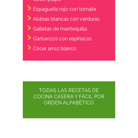
Espaguetis rojo con tomate
Alubias blancas con verduras
Galletas de mantequilla
Garbanzos con espinacas
Cocer arroz blanco
TODAS LAS RECETAS DE
COCINA CASERA Y FÁCIL POR
ORDEN ALFABÉTICO