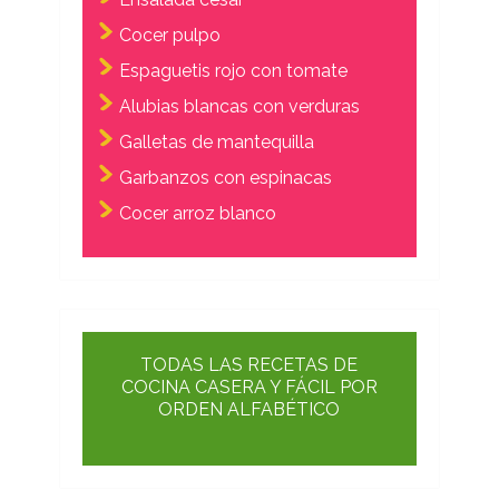
Cocer pulpo
Espaguetis rojo con tomate
Alubias blancas con verduras
Galletas de mantequilla
Garbanzos con espinacas
Cocer arroz blanco
TODAS LAS RECETAS DE
COCINA CASERA Y FÁCIL POR
ORDEN ALFABÉTICO